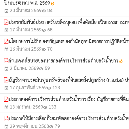
ปีงบประมาณ พ.ศ. 2569
whatshot
20 มีนาคม 2569
84
event
visibility
ประชาสัมพันธ์ประกาศรับสมัครบุคคล เพื่อคัดเลือกเป็นกรรมการม
17 มีนาคม 2569
68
event
visibility
นโยบายการไม่รับของขวัญและของกำนัลทุกชนิดจากการปฏิบัติหน้าท
16 มีนาคม 2569
70
event
visibility
คำแถลงนโยบายของนายกองค์การบริหารส่วนตำบลวังน้ำขาว
whatshot
2 มีนาคม 2569
59
event
visibility
บัญชีราคาประเมินทุนทรัพย์ของที่ดินและสิ่งปลูกสร้าง (ภ.ด.ส.๑)
17 กุมภาพันธ์ 2569
123
event
visibility
ประกาศองค์การบริหารส่วนตำบลวังน้ำขาว เรื่อง บัญชีรายการที่ดิ
13 มกราคม 2569
133
event
visibility
ประกาศให้มีการเลือกตั้งสมาชิกสภาองค์การบริหารส่วนตำบลวังน้
29 พฤศจิกายน 2568
79
event
visibility