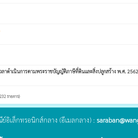
t
ot
ลาดำเนินการตามพระราชบัญญัติภาษีที่ดินและสิ่งปลูกสร้าง พ.ศ. 256
 232 รายการ)
ษณีย์อิเล็กทรอนิกส์กลาง (อีเมลกลาง) :
saraban@wan