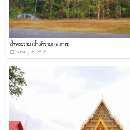
ถ้ำพระราม (ถ้ำเจ้าราม) (6 ภาพ)
26 กรกฎาคม 2565
calendar_today