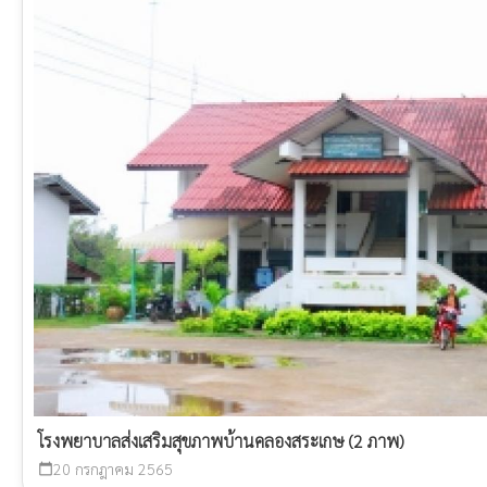
โรงพยาบาลส่งเสริมสุขภาพบ้านคลองสระเกษ (2 ภาพ)
20 กรกฎาคม 2565
calendar_today