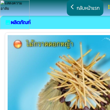
arrow_back_ios
a
กลับหน้าแรก
ผลิตภัณฑ์
image