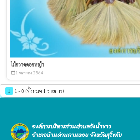
ไม้กวาดดอกหญ้า
1 ตุลาคม 2564
calendar_today
1
1 - 0 (ทั้งหมด 1 รายการ)
องค์การบริหารส่วนตำบลวังน้ำขาว
อำเภอบ้านด่านลานหอย จังหวัดสุโขทัย